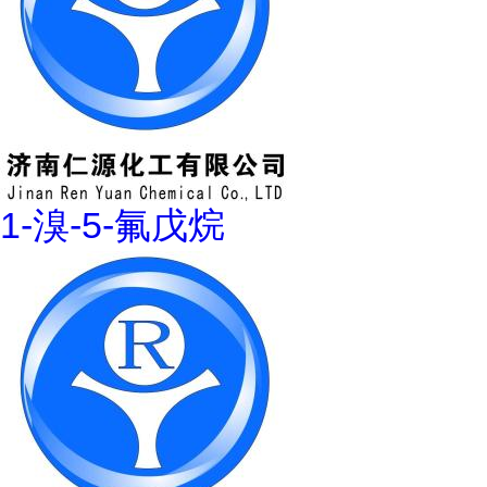
1-溴-5-氟戊烷