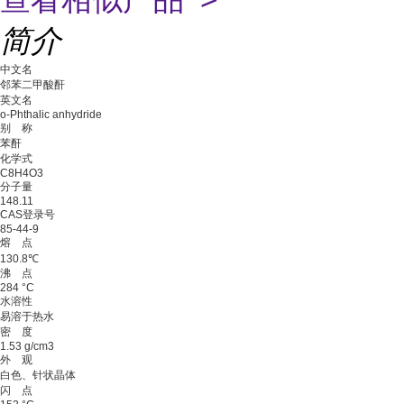
简介
中文名
邻苯二甲酸酐
英文名
o-Phthalic anhydride
别 称
苯酐
化学式
C8H4O3
分子量
148.11
CAS登录号
85-44-9
熔 点
130.8℃
沸 点
284 °C
水溶性
易溶于热水
密 度
1.53 g/cm3
外 观
白色、针状晶体
闪 点