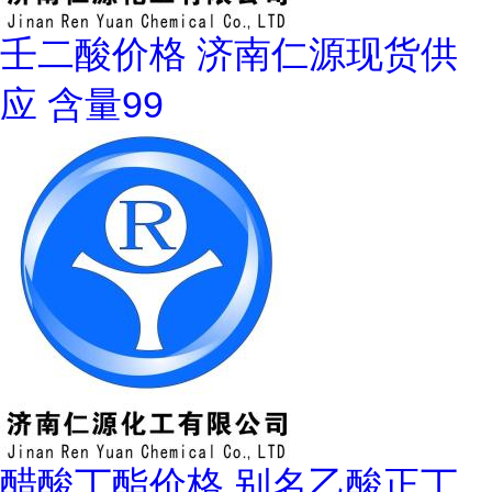
壬二酸价格 济南仁源现货供
应 含量99
醋酸丁酯价格 别名乙酸正丁