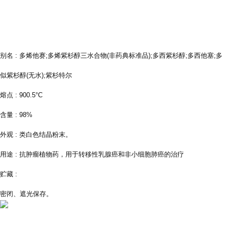
别名 : 多烯他赛;多烯紫杉醇三水合物(非药典标准品);多西紫杉醇;多西他塞;多
似紫杉醇(无水);紫杉特尔
熔点 : 900.5°C
含量 : 98%
外观 : 类白色结晶粉末。
用途 : 抗肿瘤植物药，用于转移性乳腺癌和非小细胞肺癌的治疗
贮藏 :
密闭、遮光保存。