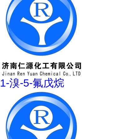
1-溴-5-氟戊烷