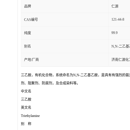
品牌
仁源
121-44-8
CAS编号
99.9
纯度
别名
N,N-二乙
产地/厂商
济南仁源化
三乙胺，有机化合物，系统命名为N,N-二乙基乙胺，是具有有强烈的
剂、阻聚剂、防腐剂，及合成染料等。
中文名
三乙胺
英文名
Triethylamine
别 称