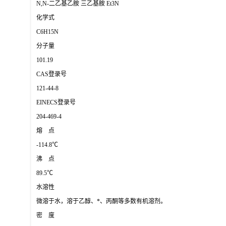
N,N-二乙基乙胺 三乙基胺 Et3N
化学式
C6H15N
分子量
101.19
CAS登录号
121-44-8
EINECS登录号
204-469-4
熔 点
-114.8℃
沸 点
89.5℃
水溶性
微溶于水，溶于乙醇、*、丙酮等多数有机溶剂。
密 度