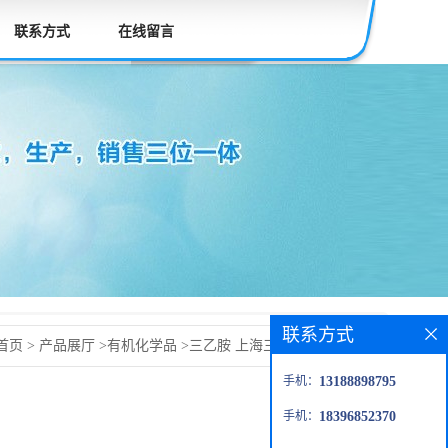
联系方式
在线留言
联系方式
首页
>
产品展厅
>
有机化学品
>
三乙胺 上海三乙胺 德化三乙
手机：
13188898795
手机：
18396852370