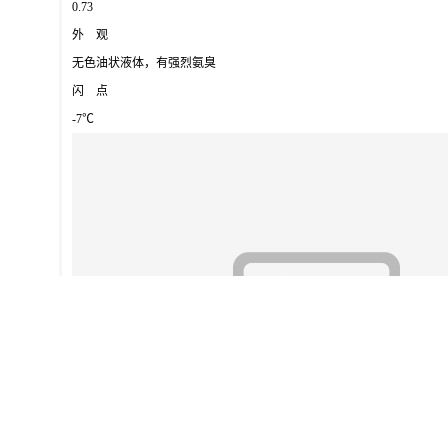
0.73
外 观
无色油状液体，有强烈氨臭
闪 点
-7℃