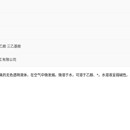
基乙胺 三乙基胺
工有限公司
氨臭的无色透明液体，在空气中微发烟。微溶于水，可溶于乙醇、*。水溶液呈弱碱性