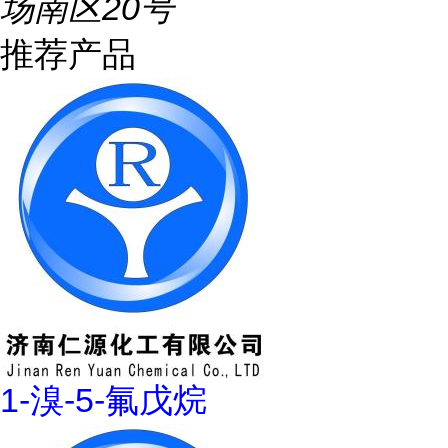
场南区20号
推荐产品
1-溴-5-氟戊烷