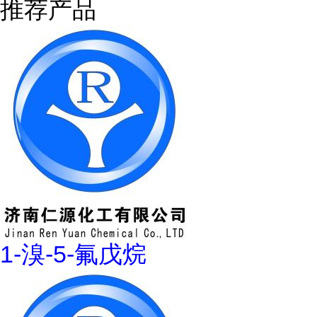
推荐产品
1-溴-5-氟戊烷