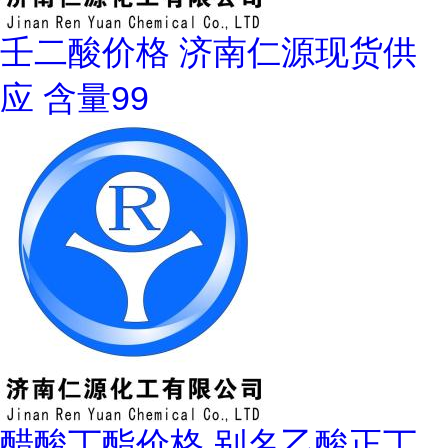
壬二酸价格 济南仁源现货供
应 含量99
醋酸丁酯价格 别名乙酸正丁