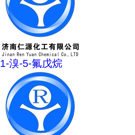
1-溴-5-氟戊烷