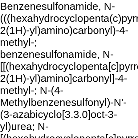
Benzenesulfonamide, N-
(((hexahydrocyclopenta(c)pyrr
2(1H)-yl)amino)carbonyl)-4-
methyl-;
benzenesulfonamide, N-
[[(hexahydrocyclopenta[c]pyrr
2(1H)-yl)amino]carbonyl]-4-
methyl-; N-(4-
Methylbenzenesulfonyl)-N'-
(3-azabicyclo[3.3.0]oct-3-
yl)urea; N-