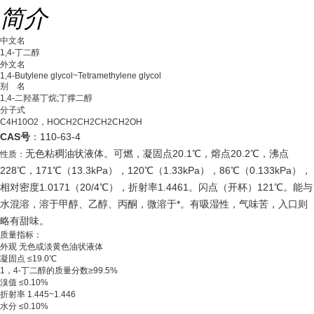
简介
中文名
1,4-丁二醇
外文名
1,4-Butylene glycol~Tetramethylene glycol
别 名
1,4-二羟基丁烷;丁撑二醇
分子式
C4H10O2，HOCH2CH2CH2CH2OH
CAS号
：110-63-4
无色粘稠油状液体。可燃，凝固点20.1℃，熔点20.2℃，沸点
性质：
228℃，171℃（13.3kPa），120℃（1.33kPa），86℃（0.133kPa），
相对密度1.0171（20/4℃），折射率1.4461。闪点（开杯）121℃。能与
水混溶，溶于甲醇、乙醇、丙酮，微溶于*。有吸湿性，气味苦，入口则
略有甜味。
质量指标：
外观 无色或淡黄色油状液体
凝固点 ≤19.0℃
1，4-丁二醇的质量分数≥99.5%
溴值 ≤0.10%
折射率 1.445~1.446
水分 ≤0.10%