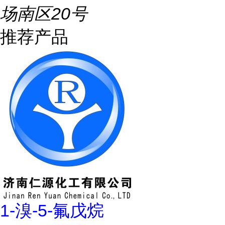
场南区20号
推荐产品
1-溴-5-氟戊烷