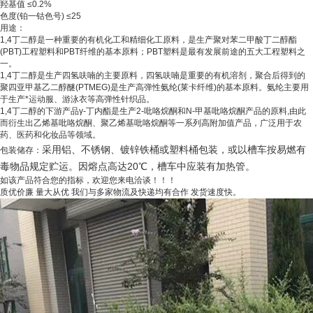
羟基值 ≤0.2%
色度(铂一钴色号) ≤25
用途：
1,4丁二醇是一种重要的有机化工和精细化工原料，是生产聚对苯二甲酸丁二醇酯
(PBT)工程塑料和PBT纤维的基本原料；PBT塑料是最有发展前途的五大工程塑料之
一。
1,4丁二醇是生产四氢呋喃的主要原料，四氢呋喃是重要的有机溶剂，聚合后得到的
聚四亚甲基乙二醇醚(PTMEG)是生产高弹性氨纶(莱卡纤维)的基本原料。氨纶主要用
于生产*运动服、游泳衣等高弹性针织品。
1,4丁二醇的下游产品γ-丁内酯是生产2-吡咯烷酮和N-甲基吡咯烷酮产品的原料,由此
而衍生出乙烯基吡咯烷酮、聚乙烯基吡咯烷酮等一系列高附加值产品，广泛用于农
药、医药和化妆品等领域。
采用铝、不锈钢、镀锌铁桶或塑料桶包装，或以槽车按易燃有
包装储存：
毒物品规定贮运。因熔点高达20℃，槽车中应装有加热管。
如该产品符合您的指标，欢迎您来电洽谈！！！
质优价廉 量大从优 我们与多家物流及快递均有合作 发货速度快。