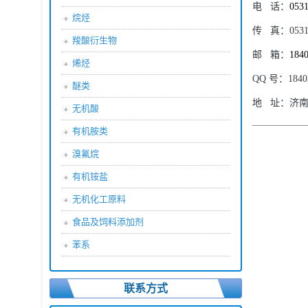
电
话：
053
烷烃
传
真：
053
羧酸衍生物
邮
箱：
184
烯烃
QQ
号：
1840
醚类
地
址：
济南
无机酸
有机胺类
溴氟烷
有机铵盐
无机化工原料
食品及饲料添加剂
苯系
联系方式