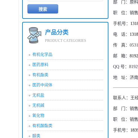
部
门：
原
职
位：
销
手机号：
131
产品分类
电
话：
131
PRODUCT CATEGORIES
传
真：
053
有机化学品
邮
箱：
819
医药原料
QQ
号：
8192
有机酯类
地
址：
济南
医药中间体
无机盐
联系人：
王
无机碱
部
门：
销
氧化物
职
位：
销
有机酸酯类
手机号：
183
醇类