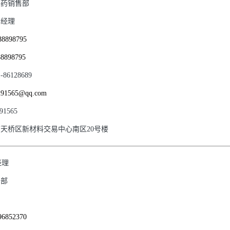
料药销售部
售经理
88898795
88898795
1-86128689
291565@qq.com
91565
天桥区新材料交易中心南区20号楼
经理
售部
售
96852370