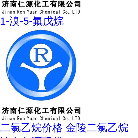
1-溴-5-氟戊烷
二氯乙烷价格 金陵二氯乙烷