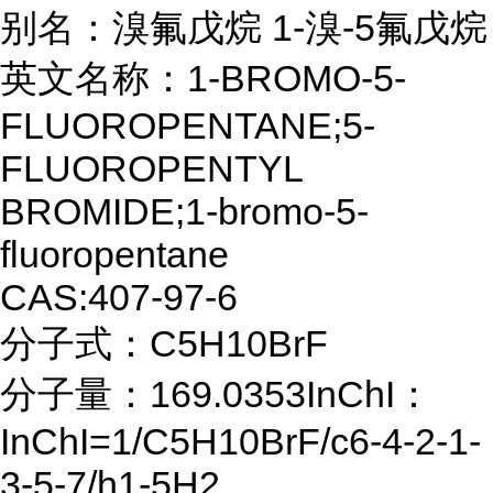
别名：溴氟戊烷 1-溴-5氟戊烷
英文名称：1-BROMO-5-
FLUOROPENTANE;5-
FLUOROPENTYL
BROMIDE;1-bromo-5-
fluoropentane
CAS:407-97-6
分子式：C5H10BrF
分子量：169.0353InChI：
InChI=1/C5H10BrF/c6-4-2-1-
3-5-7/h1-5H2