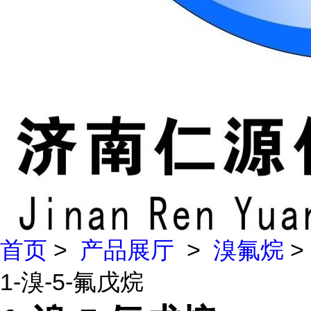
首页
>
产品展厅
>
溴氟烷
>
1-溴-5-氟戊烷