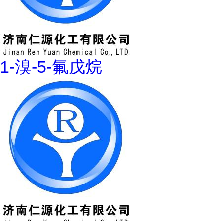
1-溴-5-氟戊烷