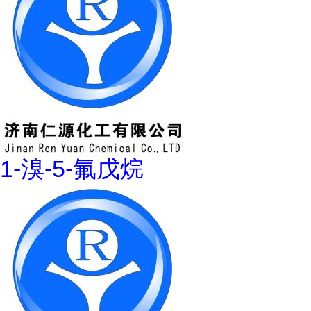
1-溴-5-氟戊烷