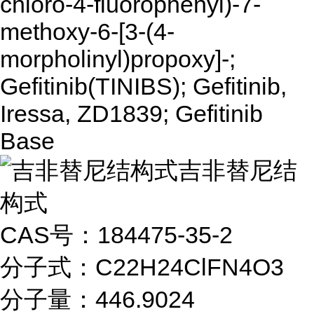
chloro-4-fluorophenyl)-7-
methoxy-6-[3-(4-
morpholinyl)propoxy]-;
Gefitinib(TINIBS); Gefitinib,
Iressa, ZD1839; Gefitinib
Base
吉非替尼结
构式
CAS号：184475-35-2
分子式：C22H24ClFN4O3
分子量：446.9024