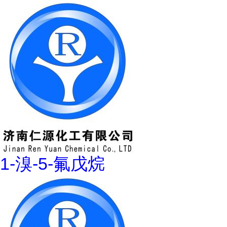
1-溴-5-氟戊烷