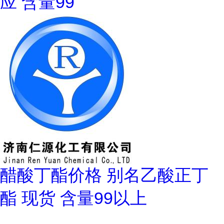
应 含量99
醋酸丁酯价格 别名乙酸正丁
酯 现货 含量99以上