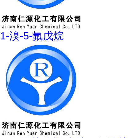
1-溴-5-氟戊烷