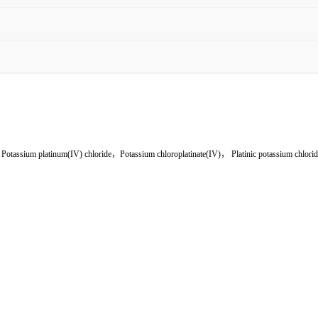
assium platinum(IV) chloride，Potassium chloroplatinate(IV)， Platinic potassium chlorid