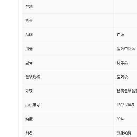
产地
货号
品牌
仁源
用途
医药中间体
型号
优等品
包装规格
医药级
外观
橙黄色结晶
16921-30-5
CAS编号
99%
纯度
别名
氯化铂钾