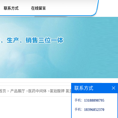
联系方式
在线留言
联系方式
首页
>
产品展厅
>
医药中间体
>
氯铂酸钾 氯亚铂酸钾价格
手机：
13188898795
货
手机：
18396852370