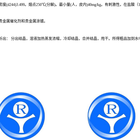
44)3.499。熔点250℃(分解)。最小量(人，皮内)40mg/kg。有刺激性。在盐
贵金属催化剂和贵金属涂镀。
析出： 分出结晶，溶液加热蒸发浓缩，冷却结晶，合并结晶，甩干。所得粗品加到水