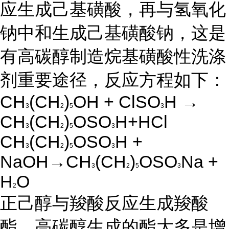
应生成己基磺酸，再与氢氧化
钠中和生成己基磺酸钠，这是
有高碳醇制造烷基磺酸性洗涤
剂重要途径，反应方程如下：
CH
(CH
)
OH + ClSO
H →
3
2
5
3
CH
(CH
)
OSO
H+HCl
3
2
5
3
CH
(CH
)
OSO
H +
3
2
5
3
NaOH→CH
(CH
)
OSO
Na +
3
2
5
3
H
O
2
正己醇与羧酸反应生成羧酸
酯，高碳醇生成的酯大多是增