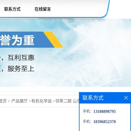
联系方式
在线留言
联系方式
首页
>
产品展厅
>
有机化学品
>
邻苯二胺 山东邻苯二胺 邻苯
手机：
13188898795
手机：
18396852370