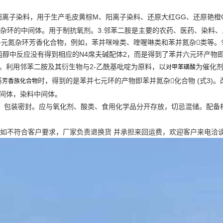
阳离子染料，用于生产毛皮黄棕M、阳离子染料、还原大红GG、还原艳橙
种杂环的中间体。用于制抗氧剂。3.邻苯二胺是主要的农药、医药、染料
氮杂环芳香化合物，例如，苯并咪唑类、喹喔啉类和苯并氮杂类等。邻苯
醇中反应没有得到相应的N4席夫碱配体2，而是得到了苯并六元环产物即2-(
3]。利用邻苯二胺及其衍生物与2-乙酰基吡啶为原料，以
为催化剂，
对甲苯磺酸
基
时，得到的是苯并七元环的产物即苯并氮杂化合物 (式3)
芳香族化合物
中间体，染料中间体。
。包装密封。应与氧化剂、酸类、食用化学品分开存放，切忌混储。配备
 如不符合客户要求，厂家负责退换货 并承担来回运费，欢迎客户来电洽