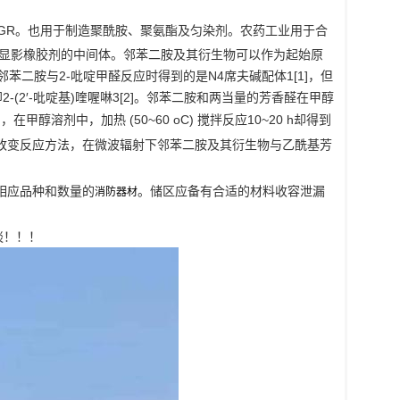
GR。也用于制造聚酰胺、聚氨酯及匀染剂。农药工业用于合
、显影橡胶剂的中间体。邻苯二胺及其衍生物可以作为起始原
二胺与2-吡啶甲醛反应时得到的是N4席夫碱配体1[1]，但
2′-吡啶基)喹喔啉3[2]。邻苯二胺和两当量的芳香醛在甲醇
在甲醇溶剂中，加热 (50~60 oC) 搅拌反应10~20 h却得到
。改变反应方法，在微波辐射下邻苯二胺及其衍生物与乙酰基芳
相应品种和数量的
。储区应备有合适的材料收容泄漏
消防器材
谈！！！