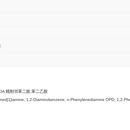
苯
;OPDA;精制邻苯二胺;苯二乙胺
ned[1]iamine; 1,2-Diaminobenzene; o-Phenylenediamine OPD; 1,2-Ph