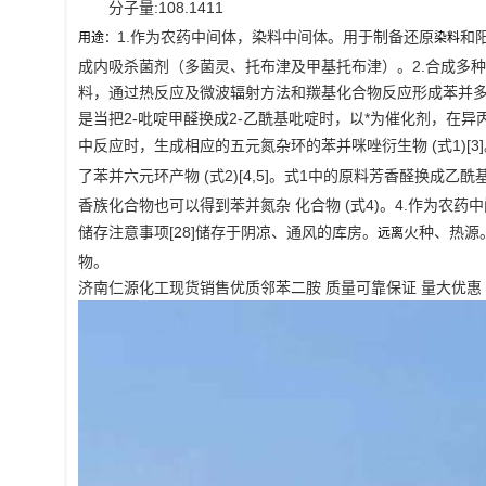
分子量:108.1411
1.作为农药中间体，染料中间体。用于制备还原
和
用途：
染料
成内吸杀菌剂（多菌灵、托布津及甲基托布津）。2.合成多
料，通过热反应及微波辐射方法和羰基化合物反应形成苯并多元
是当把2-吡啶甲醛换成2-乙酰基吡啶时，以*为催化剂，在异丙
中反应时，生成相应的五元氮杂环的苯并咪唑衍生物 (式1)[
了苯并六元环产物 (式2)[4,5]。式1中的原料芳香醛换成乙酰
香族化合物也可以得到苯并氮杂 化合物 (式4)。4.作为农药
储存注意事项[28]储存于阴凉、通风的库房。
火种、热源
远离
物。
济南仁源化工现货销售优质邻苯二胺 质量可靠保证 量大优惠