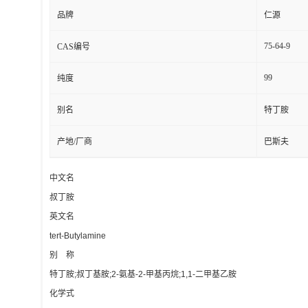
品牌
仁源
75-64-9
CAS编号
99
纯度
别名
特丁胺
产地/厂商
巴斯夫
中文名
叔丁胺
英文名
tert-Butylamine
别 称
特丁胺;叔丁基胺;2-氨基-2-甲基丙烷;1,1-二甲基乙胺
化学式