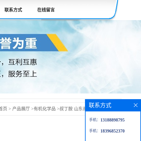
联系方式
在线留言
联系方式
首页
>
产品展厅
>
有机化学品
>
叔丁胺 山东叔丁胺 巴斯夫叔
手机：
13188898795
手机：
18396852370