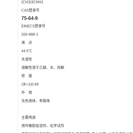
(CH3)3CNH2
CAS登录号
75-64-9
EINECS登录号
200-888-1
沸 点
44.5℃
水溶性
溶解性溶于乙醇、水、丙酮
密 度
(水=1)0.69
外 观
无色液体，有氨味
主要用途
用作橡胶促进剂、化学试剂