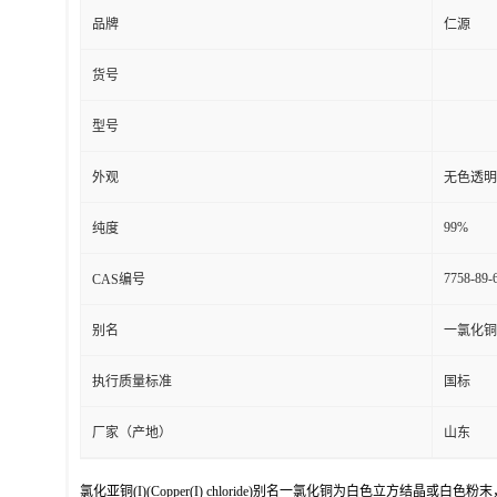
品牌
仁源
货号
型号
外观
无色透明
99%
纯度
7758-89-
CAS编号
别名
一氯化铜
执行质量标准
国标
厂家（产地）
山东
氯化亚铜(I)(Copper(I) chloride)别名一氯化铜为白