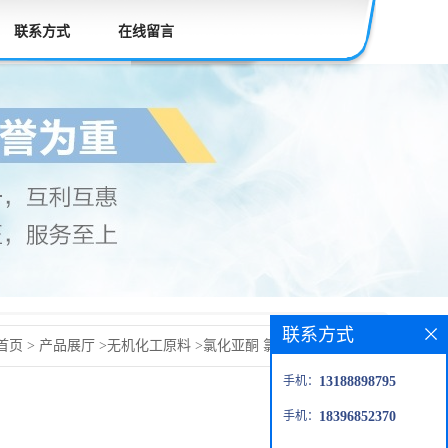
联系方式
在线留言
联系方式
首页
>
产品展厅
>
无机化工原料
>
氯化亚酮 氯化亚酮 山东氯
手机：
13188898795
手机：
18396852370