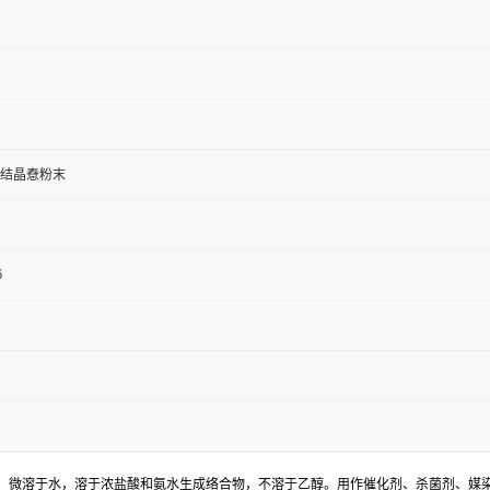
结晶憃粉末
6
色立方结晶或白色粉末，微溶于水，溶于浓盐酸和氨水生成络合物，不溶于乙醇。用作催化剂、杀