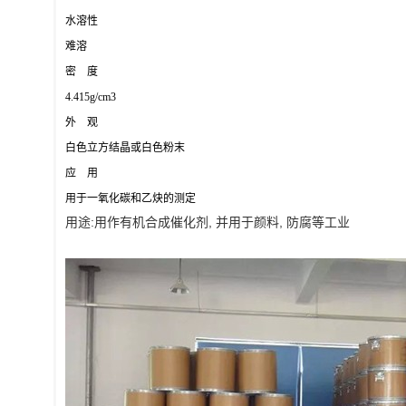
水溶性
难溶
密 度
4.415g/cm3
外 观
白色立方结晶或白色粉末
应 用
用于一氧化碳和乙炔的测定
用途:用作有机合成催化剂, 并用于颜料, 防腐等工业