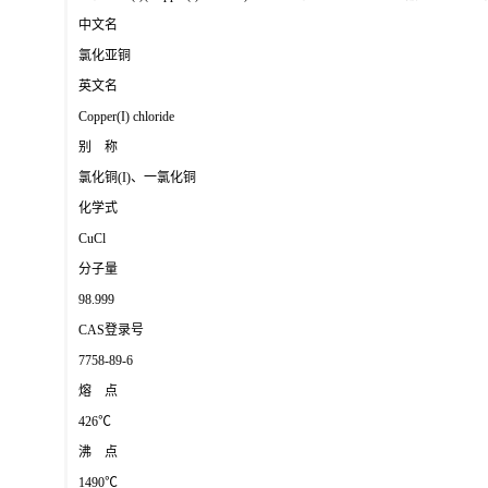
中文名
氯化亚铜
英文名
Copper(I) chloride
别 称
氯化铜(I)、一氯化铜
化学式
CuCl
分子量
98.999
CAS登录号
7758-89-6
熔 点
426℃
沸 点
1490℃