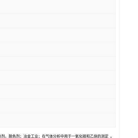
菌剂、媒染剂、脱色剂；冶金工业；在气体分析中用于一氧化碳和乙炔的测定 。