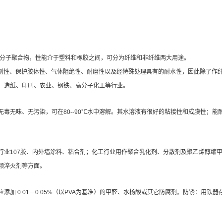
高分子聚合物，性能介于塑料和橡胶之间，可分为纤维和非纤维两大用途。
溶剂性、保护胶体性、气体阻绝性、耐磨性以及经特殊处理具有的耐水性，因此除了作
、造纸、印刷、农业、钢铁、高分子化工等行业。
毒无味、无污染，可在80--90℃水中溶解。其水溶液有很好的粘接性和成膜性；
行业107胶、内外墙涂料、粘合剂；化工行业用作聚合乳化剂、分散剂及聚乙烯醇缩
频淬火剂等方面。
0.01－0.05%（以PVA为基准）的甲醛、水杨酸或其它防腐剂。防锈：用铁器存放时