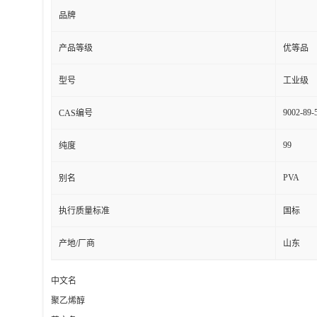
品牌
产品等级
优等品
型号
工业级
9002-89-
CAS编号
99
纯度
PVA
别名
执行质量标准
国标
产地/厂商
山东
中文名
聚乙烯醇