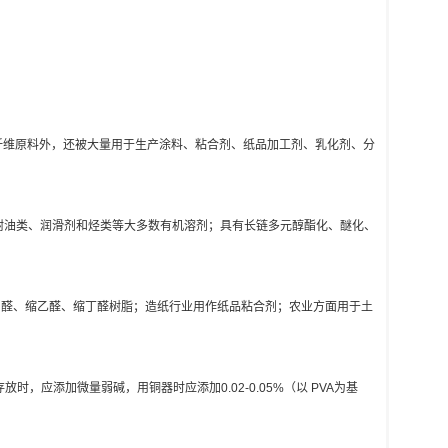
纤维原料外，还被大量用于生产涂料、粘合剂、纸品加工剂、乳化剂、分
能耐油类、润滑剂和烃类等大多数有机溶剂；具有长链多元醇酯化、醚化、
甲醛、缩乙醛、缩丁醛树脂；造纸行业用作纸品粘合剂；农业方面用于土
，应添加微量弱碱，用铜器时应添加0.02-0.05%（以 PVA为基