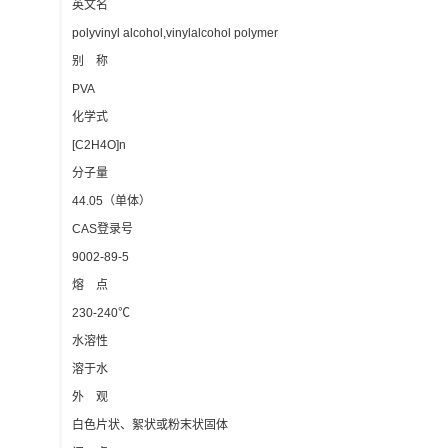
英文名
polyvinyl alcohol,vinylalcohol polymer
别 称
PVA
化学式
[C2H4O]n
分子量
44.05（单体）
CAS登录号
9002-89-5
熔 点
230-240℃
水溶性
溶于水
外 观
白色片状、絮状或粉末状固体