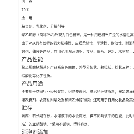
闪 点
79℃
应 用
粘合剂、乳化剂、分散剂等
聚乙烯醇（简称PVA)外观为白色粉末，是一种用途相当广泛的水溶性
由于PVA具有独特的强力粘接性、皮膜柔韧性、平滑性、耐油性、耐
散剂、薄膜等产品，应用范围遍及纺织、食品、医药、建筑、木材加工
产品性能
聚乙烯醇树脂系列产品系白色固体，外型分絮状、颗粒状、粉状三种；无
缩醛化等化学性质。
产品用途
主要用于纺织行业经纱浆料、织物整理剂、维尼纶纤维原料；建筑装潢
壤改良剂、农药粘附增效剂和聚乙烯醇薄膜；还可用于日用化妆品及高
贮存
防腐：若长期存放，水溶液中的水会腐败，但不影响该品的性能，此时应添加 
准）的亚硝酸钠，*采用不锈钢、塑料容器。
消泡剂添加