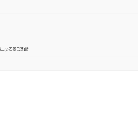
酸二(2-乙基己基)酯