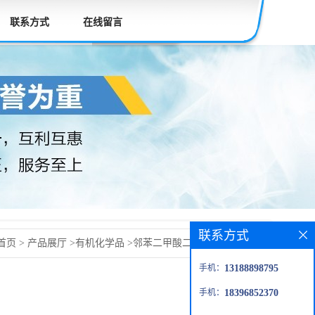
联系方式
在线留言
联系方式
首页
>
产品展厅
>
有机化学品
>
邻苯二甲酸二辛酯 邻苯二甲
手机：
13188898795
-81-7
手机：
18396852370