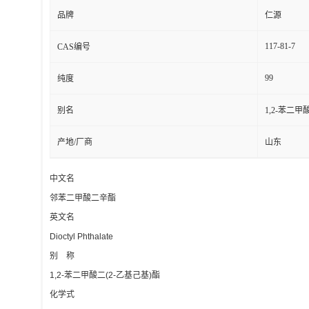
品牌
仁源
117-81-7
CAS编号
99
纯度
别名
1,2-苯二甲
产地/厂商
山东
中文名
邻苯二甲酸二辛酯
英文名
Dioctyl Phthalate
别 称
1,2-苯二甲酸二(2-乙基己基)酯
化学式