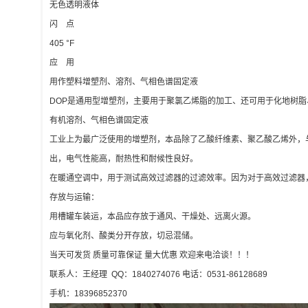
无色透明液体
闪 点
405 °F
应 用
用作塑料增塑剂、溶剂、气相色谱固定液
DOP是通用型增塑剂，主要用于聚氯乙烯脂的加工、还可用于化地树脂
有机溶剂、气相色谱固定液
工业上为最广泛使用的增塑剂，本品除了乙酸纤维素、聚乙酸乙烯外，
出，电气性能高，耐热性和耐候性良好。
在暖通空调中，用于测试高效过滤器的过滤效率。因为对于高效过滤器，0
存放与运输：
用槽罐车装运，本品应存放于通风、干燥处、远离火源。
应与氧化剂、酸类分开存放，切忌混储。
当天可发货 质量可靠保证 量大优惠 欢迎来电洽谈！！！
联系人：王经理 QQ：1840274076 电话：0531-86128689
手机：18396852370