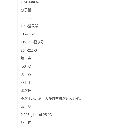
C24H38O4
分子量
390.55
CAS登录号
117-81-7
EINECS登录号
204-211-0
熔 点
-50 °C
沸 点
386 °C
水溶性
不溶于水，溶于大多数有机溶剂和烃类。
密 度
0.985 g/mL at 25 °C
外 观