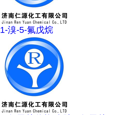
1-溴-5-氟戊烷