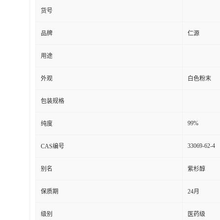
货号
品牌
仁源
用途
外观
白色粉末
包装规格
99%
纯度
33069-62-4
CAS编号
别名
紫杉醇
保质期
24月
级别
医药级