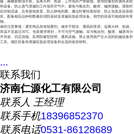
服，戴橡胶耐油手套。远离火种、热源，工作场所严禁吸烟。使用防爆型的通风系统
和设备。防止蒸气泄漏到工作场所空气中。避免与氧化剂、酸类、碱类接触。灌装时
应控制流速，且有接地装置，防止静电积聚。搬运时要轻装轻卸，防止包装及容器损
坏。配备相应品种和数量的消防器材及泄漏应急处理设备。倒空的容器可能残留有害
物。
储存注意事项：通常商品加有阻聚剂。储存于阴凉、通风的库房。远离火种、热源。
库温不宜超过30℃。包装要求密封，不可与空气接触。应与氧化剂、酸类、碱类等分
开存放，切忌混储。采用防爆型照明、通风设施。禁止使用易产生火花的机械设备和
工具。储区应备有泄漏应急处理设备和合适的收容材料。
...
联系我们
济南仁源化工有限公司
联系人
王经理
联系手机
18396852370
联系电话
0531-86128689