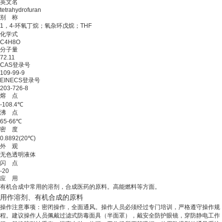
英文名
tetrahydrofuran
别 称
1，4-环氧丁烷；氧杂环戊烷；THF
化学式
C4H8O
分子量
72.11
CAS登录号
109-99-9
EINECS登录号
203-726-8
熔 点
-108.4℃
沸 点
65-66℃
密 度
0.8892(20℃)
外 观
无色透明液体
闪 点
-20
应 用
有机合成中常用的溶剂，合成医药的原料。高能燃料等方面。
用作溶剂、有机合成的原料
操作注意事项：密闭操作，全面通风。操作人员必须经过专门培训，严格遵守操作规
程。建议操作人员佩戴过滤式防毒面具（半面罩），戴安全防护眼镜，穿防静电工作