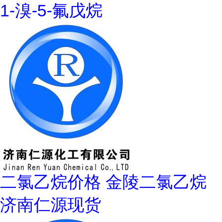
1-溴-5-氟戊烷
二氯乙烷价格 金陵二氯乙烷
济南仁源现货