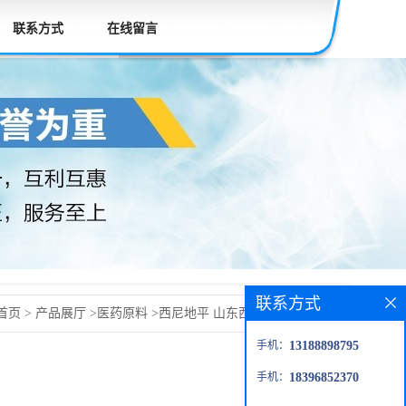
联系方式
在线留言
联系方式
首页
>
产品展厅
>
医药原料
>
西尼地平 山东西尼地平 西尼地
手机：
13188898795
70-4
手机：
18396852370