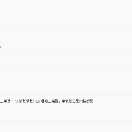
末
2,6-二甲基-4-(3-硝基苯基)-3,5-吡啶二羧酸2-甲氧基乙酯肉桂醇酯