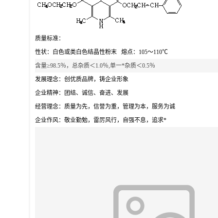
质量标准：
性状：白色或类白色结晶性粉末 熔点：105～110℃
含量≥98.5％，总杂质＜1.0％,单一*杂质＜0.5％
发展理念：创优质品牌，铸企业形象
企业精神：团结、诚信、奋进、发展
经营理念：质量为先，信誉为重，管理为本，服务为诚
企业作风：敬业勤勉，雷厉风行，自强不息，追求*