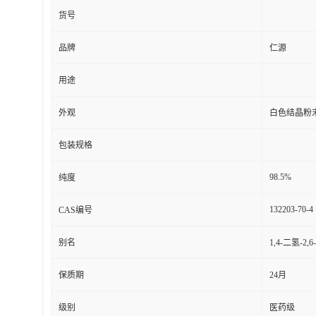
货号
品牌
仁源
用途
外观
白色结晶粉
包装规格
98.5%
纯度
132203-70-4
CAS编号
别名
1,4-二氢-
保质期
24月
级别
医药级