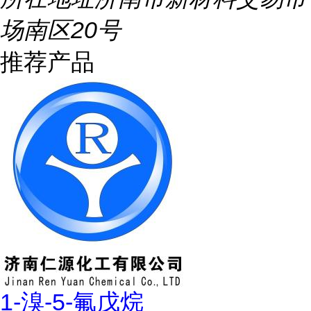
场南区20号
推荐产品
1-溴-5-氟戊烷