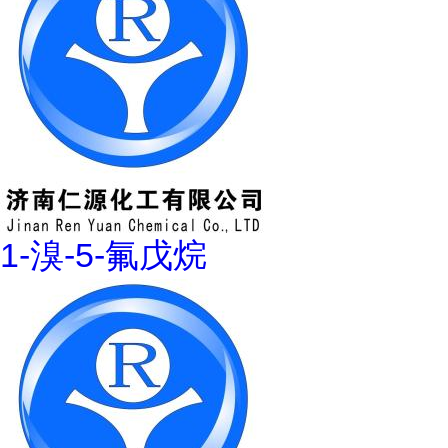
1-溴-5-氟戊烷