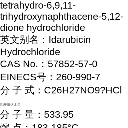
tetrahydro-6,9,11-
trihydroxynaphthacene-5,12-
dione hydrochloride
英文别名：Idarubicin
Hydrochloride
CAS No.：57852-57-0
EINECS号：260-990-7
分 子 式：C26H27NO9?HCl
盐酸依达比星
分 子 量：533.95
熔 点：183-185°C