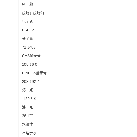
别 称
戊烷；戊烷油
化学式
C5H12
分子量
72.1488
CAS登录号
109-66-0
EINECS登录号
203-692-4
熔 点
-129.8℃
沸 点
36.1℃
水溶性
不溶于水