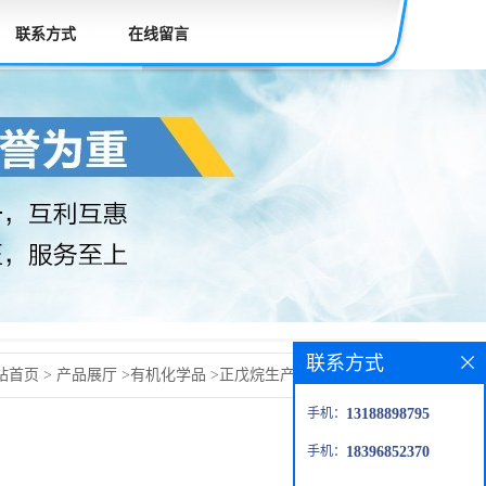
联系方式
在线留言
联系方式
站首页
>
产品展厅
>
有机化学品
>
正戊烷生产CAS：109-66-0
手机：
13188898795
手机：
18396852370