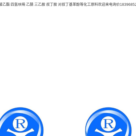
酯 四氢呋喃 乙腈 三乙胺 叔丁胺 对叔丁基苯酚等化工原料欢迎来电询价18396852