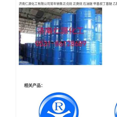
济南仁源化工有限公司常年销售正戊烷 正庚烷 石油醚 甲基叔丁基醚 乙酸乙
相关产品：