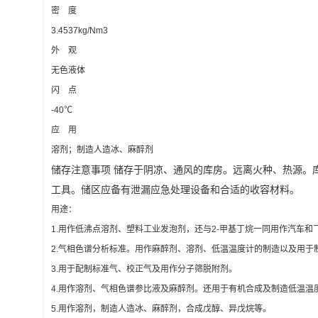
密 度
3.4537kg/Nm3
外 观
无色液体
闪 点
-40℃
应 用
溶剂；制造人造冰、麻醉剂
储存注意事项 储存于阴凉、通风的库房。远离火种、热源。
工具。储区应备有泄漏应急处理设备和合适的收容材料。
用途：
1.用作低沸点溶剂、塑料工业发泡剂，还与2-甲基丁烷一同用作汽车
2.气相色谱分析标准。用作麻醉剂、溶剂、低温温度计的制造以及用于
3.用于配制标准气、校正气及用作分子筛脱附剂。
4.用作溶剂、气相色谱参比液及麻醉剂。还用于有机合成及制造低温温
5.用作溶剂，制造人造冰、麻醉剂，合成戊醇、异戊烷等。