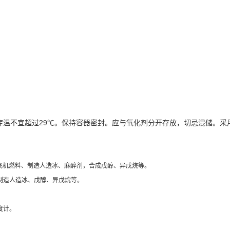
库温不宜超过29℃。保持容器密封。应与氧化剂分开存放，切忌混储。
和飞机燃料、制造人造冰、麻醉剂，合成戊醇、异戊烷等。
制造人造冰、戊醇、异戊烷等。
度计。