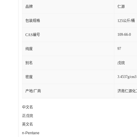
品牌
仁源
包装规格
125公斤/桶
109-66-0
CAS编号
97
纯度
别名
戊烷
3.4537g/cm3
密度
产地/厂商
济南仁源化
中文名
正戊烷
英文名
n-Pentane