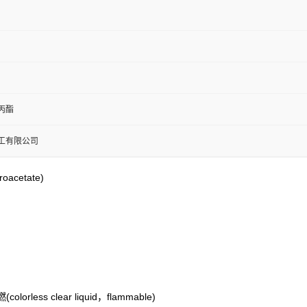
丙酯
工有限公司
acetate)
rless clear liquid，flammable)