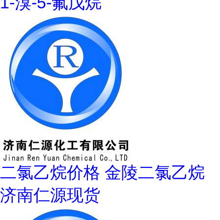
1-溴-5-氟戊烷
二氯乙烷价格 金陵二氯乙烷
济南仁源现货