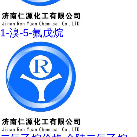
1-溴-5-氟戊烷