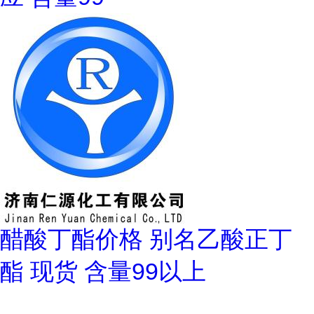
醋酸丁酯价格 别名乙酸正丁
酯 现货 含量99以上