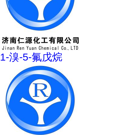
1-溴-5-氟戊烷