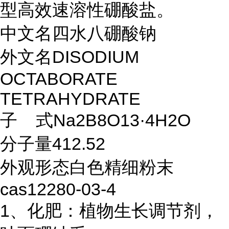
型高效速溶性硼酸盐。
中文名
四水八硼酸钠
外文名
DISODIUM
OCTABORATE
TETRAHYDRATE
子 式
Na2B8O13·4H2O
分子量
412.52
外观形态
白色精细粉末
cas
12280-03-4
1、化肥：植物生长调节剂，