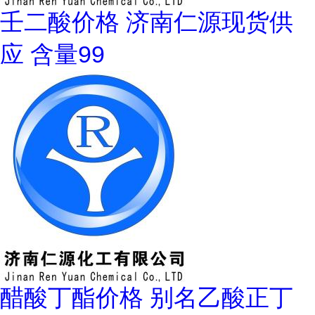
壬二酸价格 济南仁源现货供
应 含量99
醋酸丁酯价格 别名乙酸正丁